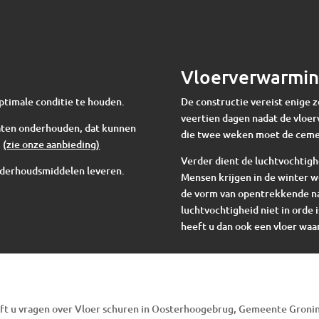
Vloerverwarmi
ptimale conditie te houden.
De constructie vereist enige 
veertien dagen nadat de vloer
 laten onderhouden, dat kunnen
die twee weken moet de cem
.
(zie onze aanbieding)
Verder dient de luchtvochtigh
nderhoudsmiddelen leveren.
Mensen krijgen in de winter w
de vorm van opentrekkende nad
luchtvochtigheid niet in orde i
heeft u dan ook een vloer waar
ft u vragen over Vloer schuren in Oosterhoogebrug, Gemeente Groni