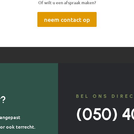
Of wilt u een afspraak maken?
neem contact op
BEL ONS DIRE
r?
(050) 4
 aangepast
or ook terrecht.