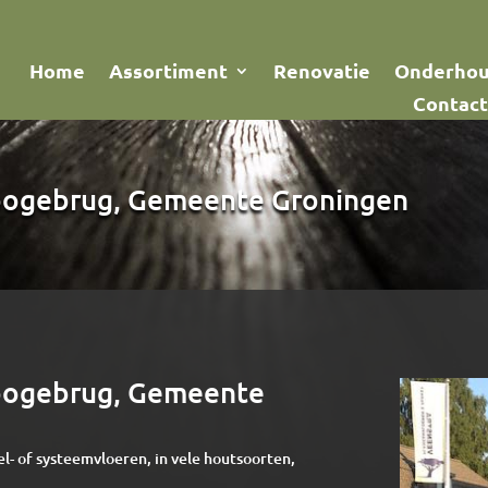
Home
Assortiment
Renovatie
Onderho
Contact
hoogebrug, Gemeente Groningen
hoogebrug, Gemeente
el- of systeemvloeren, in vele houtsoorten,