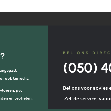
BEL ONS DIRE
r?
(050) 4
 aangepast
or ook terrecht.
Bel ons voor advies 
vloeren, pvc
nten en profielen.
Zelfde service, vanu