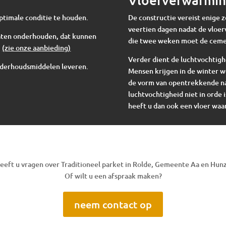
ptimale conditie te houden.
De constructie vereist enige 
veertien dagen nadat de vloer
 laten onderhouden, dat kunnen
die twee weken moet de cem
.
(zie onze aanbieding)
Verder dient de luchtvochtigh
nderhoudsmiddelen leveren.
Mensen krijgen in de winter w
de vorm van opentrekkende nad
luchtvochtigheid niet in orde i
heeft u dan ook een vloer waar
eeft u vragen over Traditioneel parket in Rolde, Gemeente Aa en Hun
Of wilt u een afspraak maken?
neem contact op