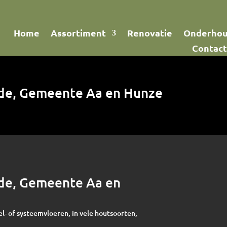
Home
Assortiment
Renovatie
Onderho
Contact
olde, Gemeente Aa en Hunze
olde, Gemeente Aa en
el- of systeemvloeren, in vele houtsoorten,