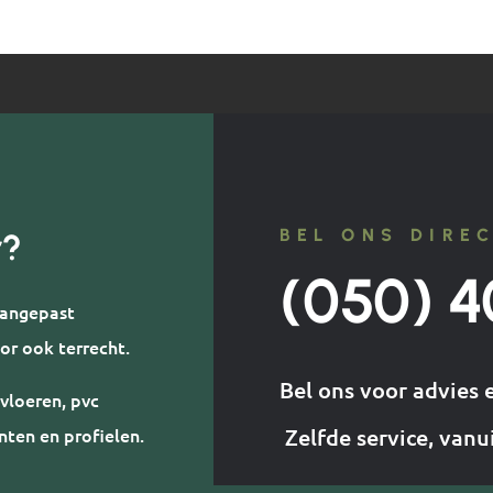
BEL ONS DIRE
r?
(050) 4
 aangepast
or ook terrecht.
Bel ons voor advies 
vloeren, pvc
nten en profielen.
Zelfde service, vanu