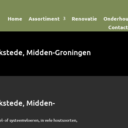
Home
Assortiment
Renovatie
Onderho
Contact
arkstede, Midden-Groningen
rkstede, Midden-
el- of systeemvloeren, in vele houtsoorten,