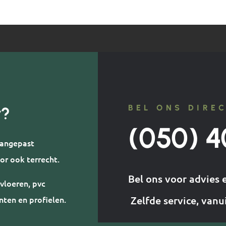
BEL ONS DIRE
r?
(050) 4
 aangepast
or ook terrecht.
Bel ons voor advies 
vloeren, pvc
nten en profielen.
Zelfde service, vanu