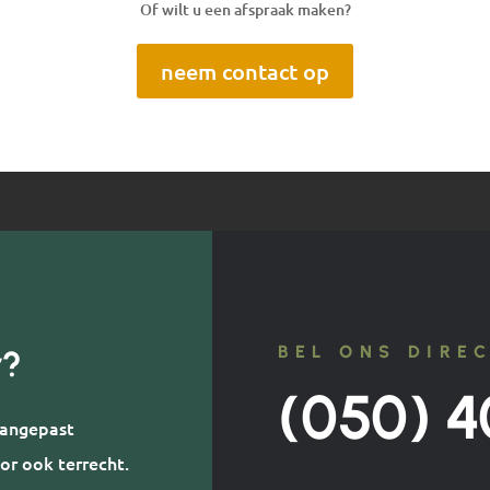
Of wilt u een afspraak maken?
neem contact op
BEL ONS DIRE
r?
(050) 4
 aangepast
or ook terrecht.