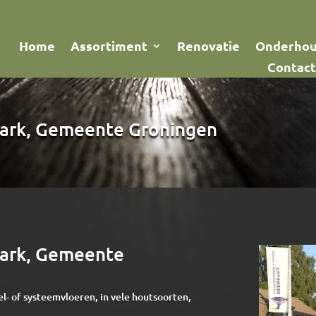
Home
Assortiment
Renovatie
Onderho
Contact
park, Gemeente Groningen
park, Gemeente
el- of systeemvloeren, in vele houtsoorten,