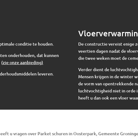
Vloerverwarmi
ptimale conditie te houden.
De constructie vereist enige 
veertien dagen nadat de vloer
 laten onderhouden, dat kunnen
die twee weken moet de cem
.
(zie onze aanbieding)
Verder dient de luchtvochtigh
nderhoudsmiddelen leveren.
Mensen krijgen in de winter w
de vorm van opentrekkende nad
luchtvochtigheid niet in orde i
heeft u dan ook een vloer waar
eeft u vragen over Parket schuren in Oosterpark, Gemeente Groning