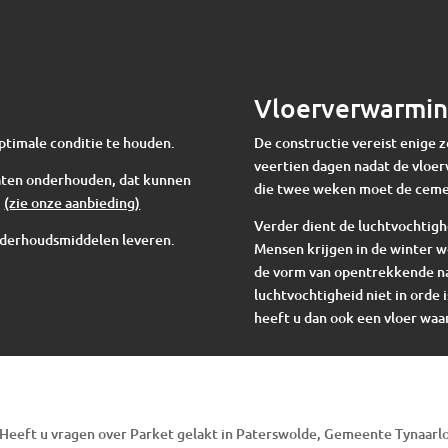
Vloerverwarmi
ptimale conditie te houden.
De constructie vereist enige 
veertien dagen nadat de vloer
 laten onderhouden, dat kunnen
die twee weken moet de cem
.
(zie onze aanbieding)
Verder dient de luchtvochtigh
nderhoudsmiddelen leveren.
Mensen krijgen in de winter w
de vorm van opentrekkende nad
luchtvochtigheid niet in orde i
heeft u dan ook een vloer waar
Heeft u vragen over Parket gelakt in Paterswolde, Gemeente Tynaarl