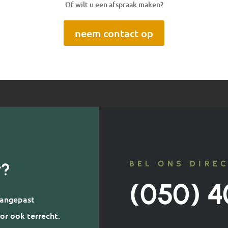
Of wilt u een afspraak maken?
neem contact op
BEL ONS DIRE
r?
(050) 4
 aangepast
or ook terrecht.