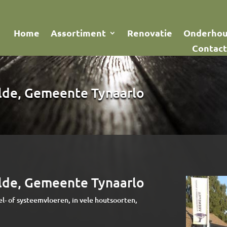
Home
Assortiment
Renovatie
Onderho
Contact
olde, Gemeente Tynaarlo
olde, Gemeente Tynaarlo
el- of systeemvloeren, in vele houtsoorten,