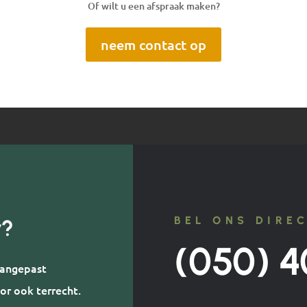
Of wilt u een afspraak maken?
neem contact op
BEL ONS DIRE
r?
(050) 4
 aangepast
or ook terrecht.