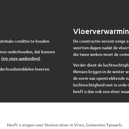
Vloerverwarmi
ptimale conditie te houden.
De constructie vereist enige 
veertien dagen nadat de vloer
 laten onderhouden, dat kunnen
die twee weken moet de cem
.
(zie onze aanbieding)
Verder dient de luchtvochtigh
nderhoudsmiddelen leveren.
Mensen krijgen in de winter w
de vorm van opentrekkende nad
luchtvochtigheid niet in orde i
heeft u dan ook een vloer waar
Heeft u vragen over Houten vloer in Vries, Gemeente Tynaarlo