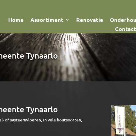
Home
Assortiment
Renovatie
Onderho
Contact
emeente Tynaarlo
emeente Tynaarlo
el- of systeemvloeren, in vele houtsoorten,