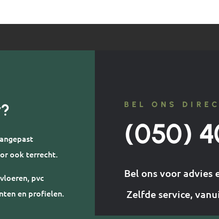
BEL ONS DIRE
r?
(050) 4
 aangepast
or ook terrecht.
Bel ons voor advies 
vloeren, pvc
nten en profielen.
Zelfde service, vanu