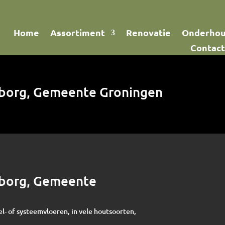
Home
Assortiment
Renovatie
Onderho
Contact
sborg, Gemeente Groningen
sborg, Gemeente
el- of systeemvloeren, in vele houtsoorten,