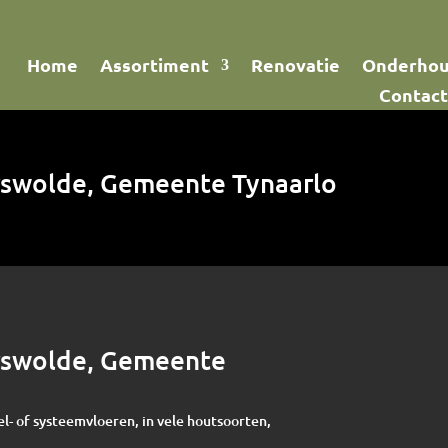
Home
Assortiment
Renovatie
Onderho
Contact
erswolde, Gemeente Tynaarlo
erswolde, Gemeente
el- of systeemvloeren, in vele houtsoorten,