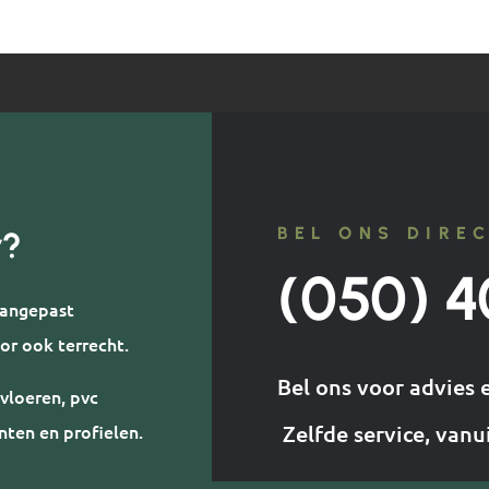
BEL ONS DIRE
r?
(050) 4
 aangepast
or ook terrecht.
Bel ons voor advies 
vloeren, pvc
nten en profielen.
Zelfde service, vanu